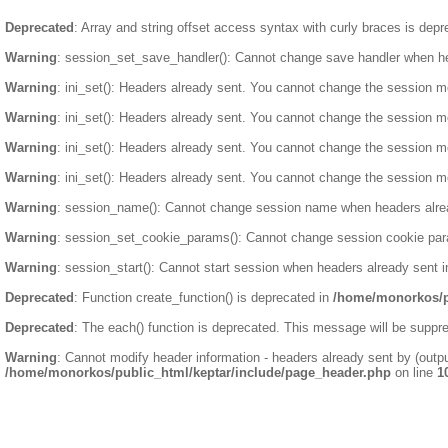
Deprecated
: Array and string offset access syntax with curly braces is dep
Warning
: session_set_save_handler(): Cannot change save handler when h
Warning
: ini_set(): Headers already sent. You cannot change the session mod
Warning
: ini_set(): Headers already sent. You cannot change the session mod
Warning
: ini_set(): Headers already sent. You cannot change the session mod
Warning
: ini_set(): Headers already sent. You cannot change the session mod
Warning
: session_name(): Cannot change session name when headers alre
Warning
: session_set_cookie_params(): Cannot change session cookie par
Warning
: session_start(): Cannot start session when headers already sent 
Deprecated
: Function create_function() is deprecated in
/home/monorkos/pu
Deprecated
: The each() function is deprecated. This message will be suppre
Warning
: Cannot modify header information - headers already sent by (outp
/home/monorkos/public_html/keptar/include/page_header.php
on line
1