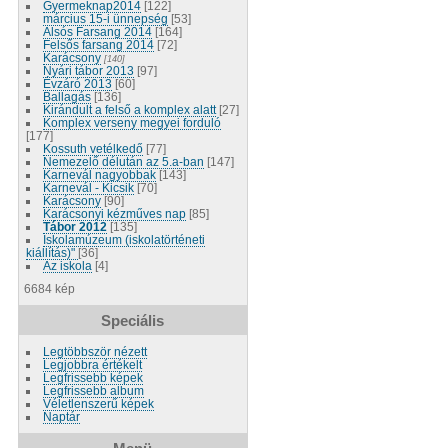
Gyermeknap2014
[122]
március 15-i ünnepség
[53]
Alsós Farsang 2014
[164]
Felsős farsang 2014
[72]
Karácsony
[140]
Nyári tábor 2013
[97]
Évzáró 2013
[60]
Ballagás
[136]
Kirándult a felső a komplex alatt
[27]
Komplex verseny megyei forduló
[177]
Kossuth vetélkedő
[77]
Nemezelő délután az 5.a-ban
[147]
Karnevál nagyobbak
[143]
Karnevál - Kicsik
[70]
Karácsony
[90]
Karácsonyi kézműves nap
[85]
Tábor 2012
[135]
Iskolamúzeum (iskolatörténeti
kiállítás)"
[36]
Az iskola
[4]
6684 kép
Speciális
Legtöbbször nézett
Legjobbra értékelt
Legfrissebb képek
Legfrissebb album
Véletlenszerű képek
Naptár