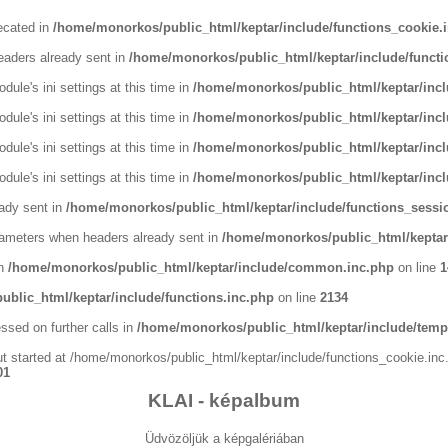
recated in
/home/monorkos/public_html/keptar/include/functions_cookie.
eaders already sent in
/home/monorkos/public_html/keptar/include/functi
ule's ini settings at this time in
/home/monorkos/public_html/keptar/incl
ule's ini settings at this time in
/home/monorkos/public_html/keptar/incl
ule's ini settings at this time in
/home/monorkos/public_html/keptar/incl
ule's ini settings at this time in
/home/monorkos/public_html/keptar/incl
ady sent in
/home/monorkos/public_html/keptar/include/functions_sessi
ameters when headers already sent in
/home/monorkos/public_html/keptar/
in
/home/monorkos/public_html/keptar/include/common.inc.php
on line
1
blic_html/keptar/include/functions.inc.php
on line
2134
ssed on further calls in
/home/monorkos/public_html/keptar/include/templ
ut started at /home/monorkos/public_html/keptar/include/functions_cookie.inc.
01
KLAI - képalbum
Üdvözöljük a képgalériában