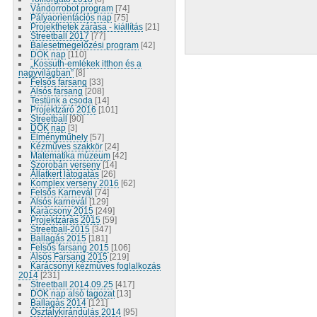
Vándorrobot program
[74]
Pályaorientációs nap
[75]
Projekthetek zárása - kiállítás
[21]
Streetball 2017
[77]
Balesetmegelőzési program
[42]
DÖK nap
[110]
„Kossuth-emlékek itthon és a
nagyvilágban”
[8]
Felsős farsang
[33]
Alsós farsang
[208]
Testünk a csoda
[14]
Projektzáró 2016
[101]
Streetball
[90]
DÖK nap
[3]
Élményműhely
[57]
Kézműves szakkör
[24]
Matematika múzeum
[42]
Szorobán verseny
[14]
Állatkert látogatás
[26]
Komplex verseny 2016
[62]
Felsős Karnevál
[74]
Alsós karnevál
[129]
Karácsony 2015
[249]
Projektzárás 2015
[59]
Streetball-2015
[347]
Ballagás 2015
[181]
Felsős farsang 2015
[106]
Alsós Farsang 2015
[219]
Karácsonyi kézműves foglalkozás
2014
[231]
Streetball 2014.09.25
[417]
DÖK nap alsó tagozat
[13]
Ballagás 2014
[121]
Osztálykirándulás 2014
[95]