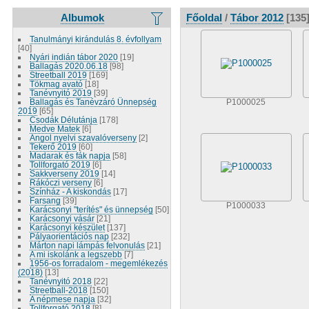
Albumok
Főoldal
/
Tábor 2012
[135
Tanulmányi kirándulás 8. évfollyam
[40]
Nyári indián tábor 2020
[19]
Ballagás 2020.06.18
[98]
Streetball 2019
[169]
Tökmag avató
[18]
Tanévnyitó 2019
[39]
Ballagás és Tanévzáró Ünnepség
P1000025
2019
[65]
Csodák Délutánja
[178]
Medve Matek
[6]
Angol nyelvi szavalóverseny
[2]
Tekerő 2019
[60]
Madarak és fák napja
[58]
Tollforgató 2019
[6]
Sakkverseny 2019
[14]
Rákóczi verseny
[6]
Színház - A kiskondás
[17]
Farsang
[39]
P1000033
Karácsonyi "terítés" és ünnepség
[50]
Karácsonyi vásár
[21]
Karácsonyi készület
[137]
Pályaorientációs nap
[232]
Márton napi lámpás felvonulás
[21]
A mi iskolánk a legszebb
[7]
1956-os forradalom - megemlékezés
(2018)
[13]
Tanévnyitó 2018
[22]
Streetball-2018
[150]
A népmese napja
[32]
Tollforgató 2018
[8]